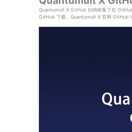
Quantumult X GitH
Quantumult X GitHub 归纳收集了在 GitH
GitHub 下载、Quantumult X 官网 GitHu