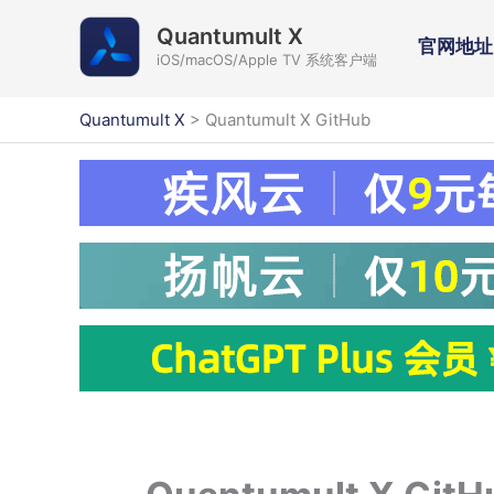
跳
Quantumult X
至
官网地址
iOS/macOS/Apple TV 系统客户端
内
容
Quantumult X
>
Quantumult X GitHub